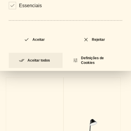
Essenciais
Downloads
Catálogo Geral
LOCKED
PDF - 61 MB
Ficha Técnica
LOCKED
PDF - 715 KB
Aceitar
Rejeitar
Definições de
Coleção
Aceitar todos
Cookies