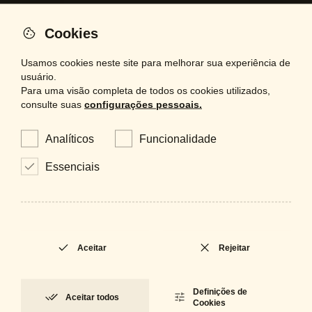
espelhos
Cookies
projetos
Usamos cookies neste site para melhorar sua experiência de
bespoke
usuário.
Para uma visão completa de todos os cookies utilizados,
contactos
consulte suas
configurações pessoais.
acabamentos
Analíticos
Funcionalidade
Essenciais
É um profissional e precisa de
consultoria e suporte?
Aceitar
Rejeitar
Agendar reunião com a nossa equipa
Definições de
Aceitar todos
Cookies