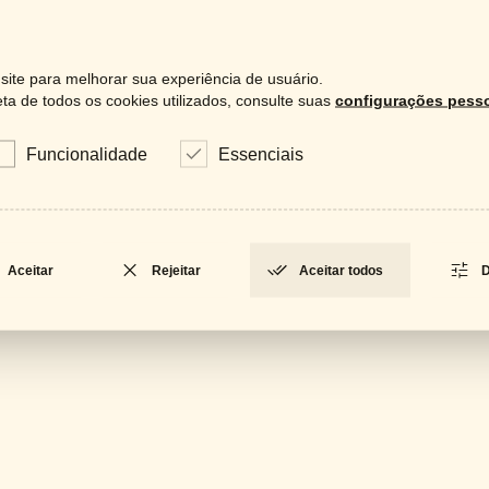
ite para melhorar sua experiência de usuário.
a de todos os cookies utilizados, consulte suas
configurações pesso
Downloa
Funcionalidade
Essenciais
Catá
LOCKED
Fich
LOCKED
Aceitar
Rejeitar
Aceitar todos
D