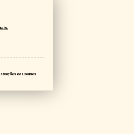
ais.
ds
logo Geral
PDF - 61 MB
a Técnica
PDF - 723 KB
efinições de Cookies