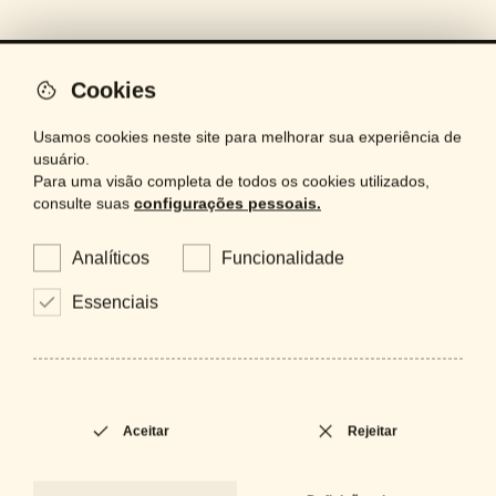
Cookies
artinox
Usamos cookies neste site para melhorar sua experiência de
usuário.
iluminação
Para uma visão completa de todos os cookies utilizados,
consulte suas
configurações pessoais.
espelhos
projetos
Analíticos
Funcionalidade
bespoke
Essenciais
contactos
acabamentos
Aceitar
Rejeitar
É um profissional e precisa de