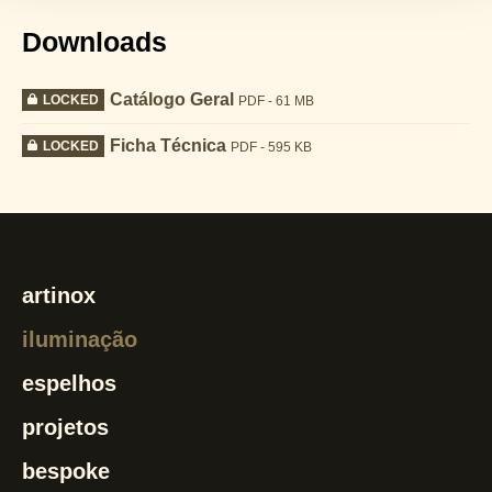
Downloads
Catálogo Geral
LOCKED
PDF - 61 MB
Ficha Técnica
LOCKED
PDF - 595 KB
artinox
iluminação
espelhos
projetos
bespoke