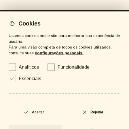
Cookies
artinox
Usamos cookies neste site para melhorar sua experiência de
usuário.
iluminação
Para uma visão completa de todos os cookies utilizados,
consulte suas
configurações pessoais.
espelhos
projetos
Analíticos
Funcionalidade
bespoke
Essenciais
contactos
acabamentos
Aceitar
Rejeitar
É um profissional e precisa de