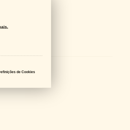
ais.
ds
logo Geral
PDF - 61 MB
a Técnica
PDF - 631 KB
efinições de Cookies