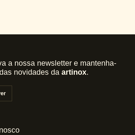
a a nossa newsletter e mantenha-
 das novidades da
artinox
.
er
nnosco