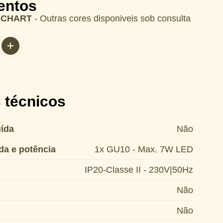
entos
 CHART
- Outras cores disponiveis sob consulta
 técnicos
ída
Não
da e potência
1x GU10 - Max. 7W LED
IP20-Classe II - 230V|50Hz
Não
Não