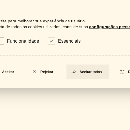
ite para melhorar sua experiência de usuário.
a de todos os cookies utilizados, consulte suas
configurações pesso
Downloa
Funcionalidade
Essenciais
Catá
LOCKED
Fich
LOCKED
Aceitar
Rejeitar
Aceitar todos
D