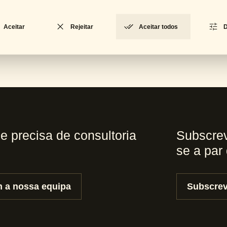
CM-0469
CP-1030
Loft
Loft
Aceitar
Rejeitar
Aceitar todos
D
 e precisa de consultoria
Subscrev
se a par
 a nossa equipa
Subscrev