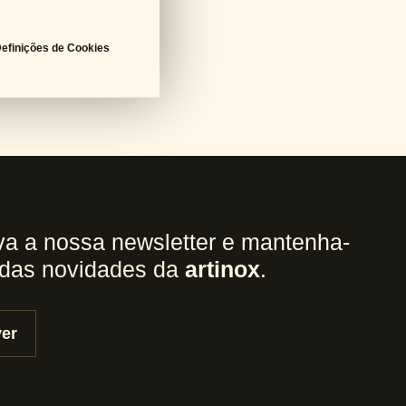
efinições de Cookies
a a nossa newsletter e mantenha-
 das novidades da
artinox
.
er