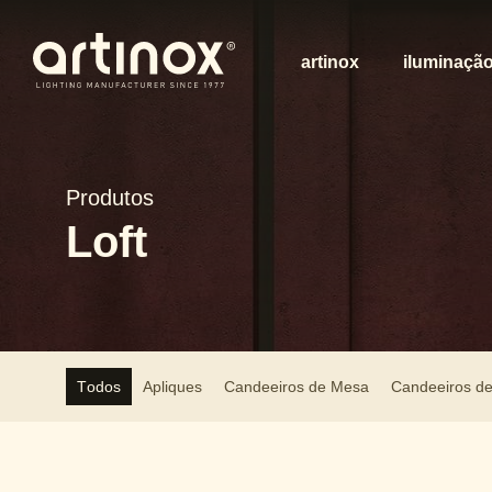
artinox
iluminaçã
Produtos
Loft
Todos
Apliques
Candeeiros de Mesa
Candeeiros d