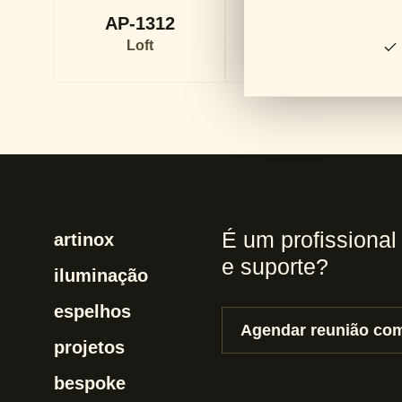
AP-1312
AP-1403
Loft
Loft
É um profissional
artinox
e suporte?
iluminação
espelhos
Agendar reunião com
projetos
bespoke