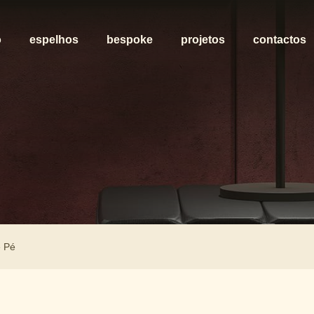
o
espelhos
bespoke
projetos
contactos
e Pé