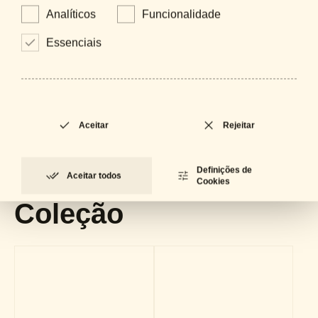
Analíticos
Funcionalidade
Essenciais
Downloads
Catálogo Geral
LOCKED
PDF - 61 MB
Aceitar
Rejeitar
Ficha Técnica
LOCKED
PDF - 299 KB
Definições de
Aceitar todos
Cookies
Coleção