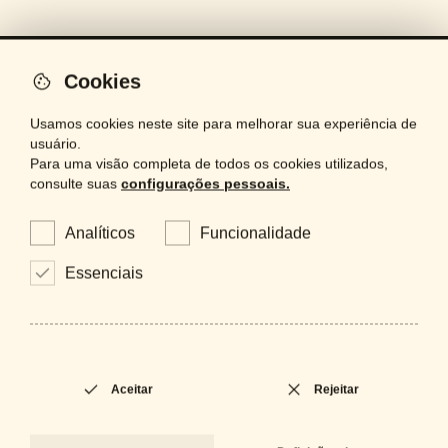
Cookies
artinox
Usamos cookies neste site para melhorar sua experiência de
usuário.
iluminação
Para uma visão completa de todos os cookies utilizados,
consulte suas
configurações pessoais.
espelhos
projetos
Analíticos
Funcionalidade
bespoke
Essenciais
contactos
acabamentos
Aceitar
Rejeitar
É um profissional e precisa de