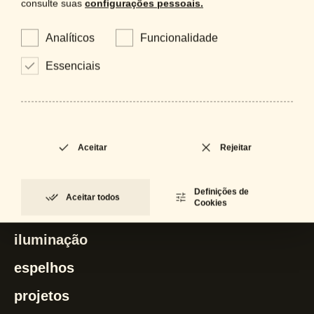
consulte suas
configurações pessoais.
Analíticos
Funcionalidade
Essenciais
SU-1001
CP-1088
Dumont
Dumont
Aceitar
Rejeitar
Definições de
Aceitar todos
Cookies
artinox
iluminação
espelhos
projetos