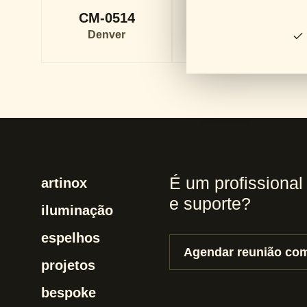
CM-0514
AP-1408
Denver
Denver
É um profissional
artinox
e suporte?
iluminação
espelhos
Agendar reunião com
projetos
bespoke