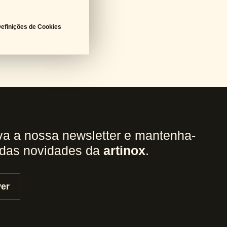
efinições de Cookies
a a nossa newsletter e mantenha-
 das novidades da
artinox
.
er