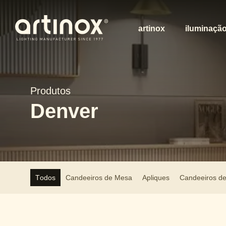
artinox
iluminaçã
Produtos
Denver
Todos
Candeeiros de Mesa
Apliques
Candeeiros d