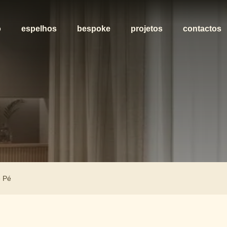
o
espelhos
bespoke
projetos
contactos
e Pé