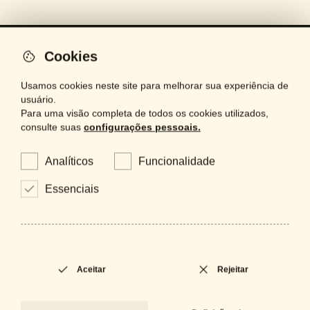
Cookies
artinox
Usamos cookies neste site para melhorar sua experiência de
usuário.
iluminação
Para uma visão completa de todos os cookies utilizados,
consulte suas
configurações pessoais.
espelhos
projetos
Analíticos
Funcionalidade
bespoke
Essenciais
contactos
acabamentos
Aceitar
Rejeitar
É um profissional e precisa de