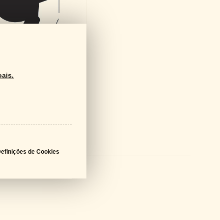
ais.
ds
logo Geral
PDF - 61 MB
efinições de Cookies
a Técnica
PDF - 602 KB