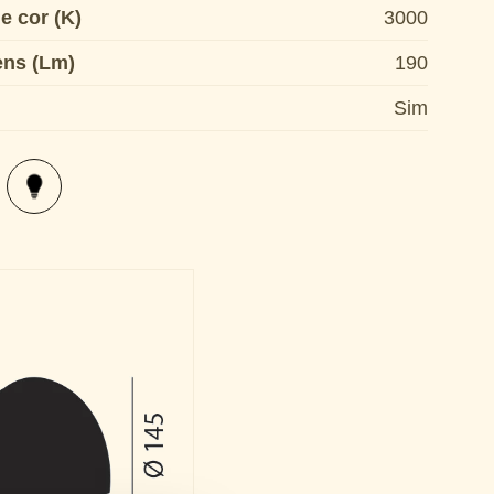
e cor (K)
3000
ens (Lm)
190
Sim