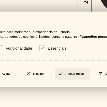
ite para melhorar sua experiência de usuário.
a de todos os cookies utilizados, consulte suas
configurações pesso
Funcionalidade
Essenciais
Downloa
Catá
LOCKED
Aceitar
Rejeitar
Aceitar todos
D
Fich
LOCKED