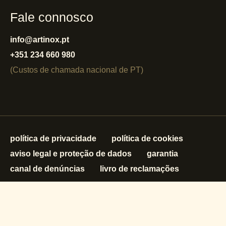
Fale connosco
info@artinox.pt
+351 234 660 980
(Custos de chamada nacional de PT)
política de privacidade
política de cookies
aviso legal e proteção de dados
garantia
canal de denúncias
livro de reclamações
Direitos de autor © Artinox 2025 - 2026.
Todos os direitos
reservados.
by