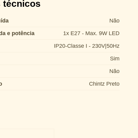
 técnicos
ída
Não
da e potência
1x E27 - Max. 9W LED
IP20-Classe I - 230V|50Hz
Sim
Não
o
Chintz Preto