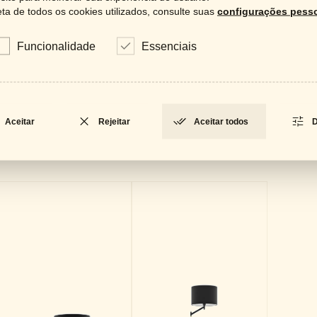
a de todos os cookies utilizados, consulte suas
configurações pesso
Catá
LOCKED
Fich
Funcionalidade
Essenciais
LOCKED
Aceitar
Rejeitar
Aceitar todos
D