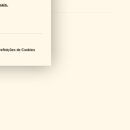
ais.
logo Geral
PDF - 61 MB
a Técnica
PDF - 640 KB
efinições de Cookies